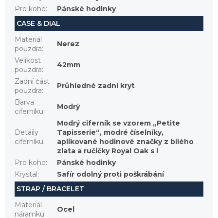
Pro koho
:
Pánské hodinky
CASE & DIAL
Materiál
Nerez
pouzdra
:
Velikost
42mm
pouzdra
:
Zadní část
Průhledné zadní kryt
pouzdra
:
Barva
Modrý
ciferníku
:
Modrý ciferník se vzorem „Petite
Detaily
Tapisserie“, modré číselníky,
ciferníku
:
aplikované hodinové značky z bílého
zlata a ručičky Royal Oak s l
Pro koho
:
Pánské hodinky
Krystal
:
Safír odolný proti poškrábání
STRAP / BRACELET
Materiál
Ocel
náramku
: