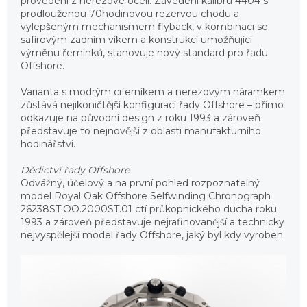
provedení z nerezové oceli. Zavedení kalibru 4404 s
prodlouženou 70hodinovou rezervou chodu a
vylepšeným mechanismem flyback, v kombinaci se
safírovým zadním víkem a konstrukcí umožňující
výměnu řemínků, stanovuje nový standard pro řadu
Offshore.
Varianta s modrým ciferníkem a nerezovým náramkem
zůstává nejikoničtější konfigurací řady Offshore – přímo
odkazuje na původní design z roku 1993 a zároveň
představuje to nejnovější z oblasti manufakturního
hodinářství.
Dědictví řady Offshore
Odvážný, účelový a na první pohled rozpoznatelný
model Royal Oak Offshore Selfwinding Chronograph
26238ST.OO.2000ST.01 ctí průkopnického ducha roku
1993 a zároveň představuje nejrafinovanější a technicky
nejvyspělejší model řady Offshore, jaký byl kdy vyroben.