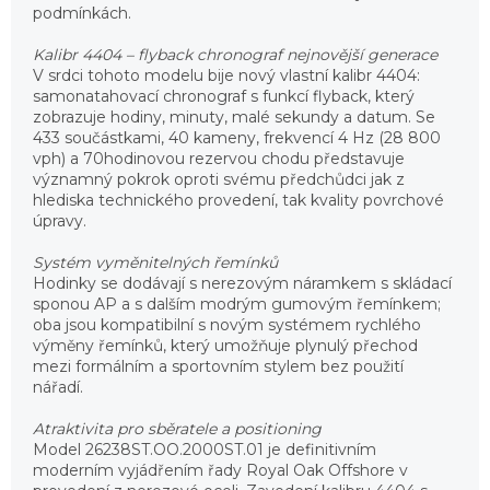
podmínkách.
Kalibr 4404 – flyback chronograf nejnovější generace
V srdci tohoto modelu bije nový vlastní kalibr 4404:
samonatahovací chronograf s funkcí flyback, který
zobrazuje hodiny, minuty, malé sekundy a datum. Se
433 součástkami, 40 kameny, frekvencí 4 Hz (28 800
vph) a 70hodinovou rezervou chodu představuje
významný pokrok oproti svému předchůdci jak z
hlediska technického provedení, tak kvality povrchové
úpravy.
Systém vyměnitelných řemínků
Hodinky se dodávají s nerezovým náramkem s skládací
sponou AP a s dalším modrým gumovým řemínkem;
oba jsou kompatibilní s novým systémem rychlého
výměny řemínků, který umožňuje plynulý přechod
mezi formálním a sportovním stylem bez použití
nářadí.
Atraktivita pro sběratele a positioning
Model 26238ST.OO.2000ST.01 je definitivním
moderním vyjádřením řady Royal Oak Offshore v