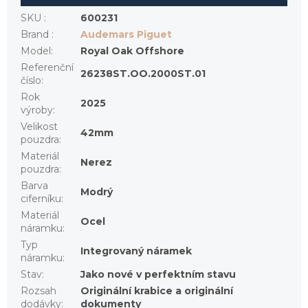
SKU
:
600231
Brand
:
Audemars Piguet
Model
:
Royal Oak Offshore
Referenční
26238ST.OO.2000ST.01
číslo
:
Rok
2025
výroby
:
Velikost
42mm
pouzdra
:
Materiál
Nerez
pouzdra
:
Barva
Modrý
ciferníku
:
Materiál
Ocel
náramku
:
Typ
Integrovaný náramek
náramku
:
Stav
:
Jako nové v perfektním stavu
Rozsah
Originální krabice a originální
dodávky
:
dokumenty