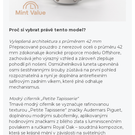
Proč si vybrat právě tento model?
Vylepšená architektura s průměrem 42 mm
Přepracované pouzdro z nerezové oceli o průměru 42
mm zdokonaluje ikonické proporce modelu Offshore,
zachovává jeho výrazný vzhled a zároveň zlepšuje
pohodlí při nošení. Osmiúhelníková luneta upevněná
osmi šestihrannými šrouby zůstává na první pohled
rozpoznatelná a nyní je doplněna antireflexním
safírovým zadním víkem, které plně odhaluje
mechanismus.
Modrý ciferník „Petite Tapisserie“
Tmavě modrý ciferník se vyznačuje rafinovanou
texturou „Petite Tapisserie“ značky Audemars Piguet,
doplněnou modrými subciferníky, aplikovanými
hodinovými značkami z bílého zlata s luminiscenčním
povlakem a ručkami Royal Oak – soudržná kompozice,
která se krásně mění v závislosti na světelných