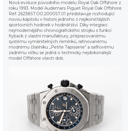
Nová evoluce původního modelu Royal Oak Offshore z
roku 1993. Model Audemars Piguet Royal Oak Offshore
Ref. 26238ST.OO.2000ST.01 představuje rozhodující
novou kapitolu v historii jednoho z nejikoničtějších
sportovních hodinek v hodinářství. Díky integraci
nejmodernějšího chronografického strojku s funkcí
flyback z vlastní manufaktury, přepracovanému
systému vyměnitelných řemínků, rafinovanému
modrému číselníku „Petite Tapisserie“ a safírovému
zadnímu víčku se jedná o technicky nejdokonalejší
model Offshore všech dob.