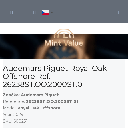
Přejít
na
obsah
Audemars Piguet Royal Oak
Offshore Ref.
26238ST.OO.2000ST.01
Značka:
Audemars Piguet
Reference:
26238ST.OO.2000ST.01
Model:
Royal Oak Offshore
Year:
2025
SKU:
600231