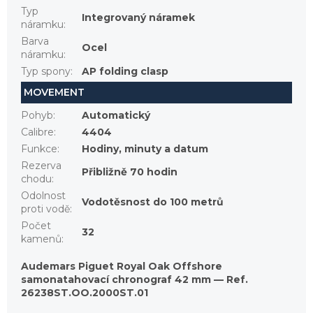
Typ
Integrovaný náramek
náramku
:
Barva
Ocel
náramku
:
Typ spony
:
AP folding clasp
MOVEMENT
Pohyb
:
Automatický
Calibre
:
4404
Funkce
:
Hodiny, minuty a datum
Rezerva
Přibližně 70 hodin
chodu
:
Odolnost
Vodotěsnost do 100 metrů
proti vodě
:
Počet
32
kamenů
:
Audemars Piguet Royal Oak Offshore
samonatahovací chronograf 42 mm — Ref.
26238ST.OO.2000ST.01