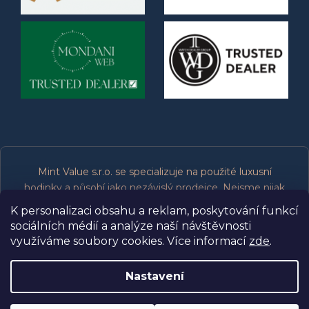
Mint Value s.r.o. se specializuje na použité luxusní
hodinky a působí jako nezávislý prodejce. Nejsme nijak
spojeni, přidruženi, oprávněni ani podporováni výrobci
K personalizaci obsahu a reklam, poskytování funkcí
značek, které prodáváme. Všechny ochranné známky
sociálních médií a analýze naší návštěvnosti
patří jejich příslušným vlastníkům.
využíváme soubory cookies. Více informací
zde
.
Nastavení
Copyright 2026
Mint Value s.r.o.
. Všechna práva