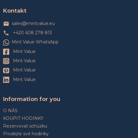
p
a
Kontakt
t
í
sales
@
mintvalue.eu
+420 608 278 813
Mint Value WhatsApp
Mint Value
Mint Value
Mint Value
Mint Value
Information for you
O NÁS
KOUPIT HODINKY
Rezervovat schůzku
Prodejte své hodinky