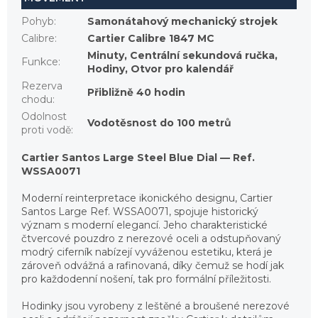
Pohyb
:
Samonátahový mechanický strojek
Calibre
:
Cartier Calibre 1847 MC
Minuty, Centrální sekundová ručka,
Funkce
:
Hodiny, Otvor pro kalendář
Rezerva
Přibližně 40 hodin
chodu
:
Odolnost
Vodotěsnost do 100 metrů
proti vodě
:
Cartier Santos Large Steel Blue Dial — Ref.
WSSA0071
Moderní reinterpretace ikonického designu, Cartier
Santos Large Ref. WSSA0071, spojuje historický
význam s moderní elegancí. Jeho charakteristické
čtvercové pouzdro z nerezové oceli a odstupňovaný
modrý ciferník nabízejí vyváženou estetiku, která je
zároveň odvážná a rafinovaná, díky čemuž se hodí jak
pro každodenní nošení, tak pro formální příležitosti.
Hodinky jsou vyrobeny z leštěné a broušené nerezové