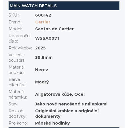
MAIN WATCH DETAILS
SKU
:
600142
Brand
:
Cartier
Model
:
Santos de Cartier
Referenční
WSSA0071
číslo
:
Rok výroby
:
2025
Velikost
39.8mm
pouzdra
:
Materiál
Nerez
pouzdra
:
Barva
Modrý
ciferníku
:
Materiál
Aligátorova kůže, Ocel
náramku
:
Stav
:
Jako nové nenošené s nálepkami
Rozsah
Originální krabice a originální
dodávky
:
dokumenty
Pro koho
:
Pánské hodinky