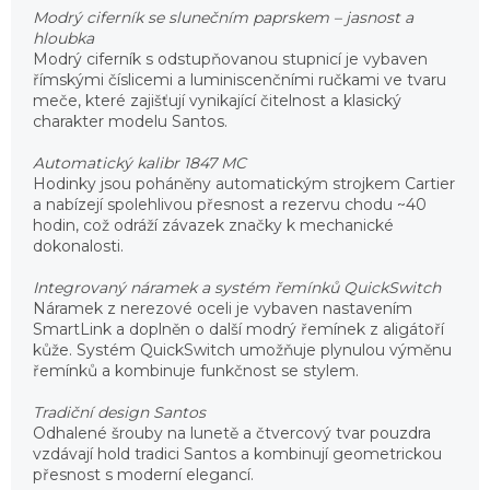
Modrý ciferník se slunečním paprskem – jasnost a
hloubka
Modrý ciferník s odstupňovanou stupnicí je vybaven
římskými číslicemi a luminiscenčními ručkami ve tvaru
meče, které zajišťují vynikající čitelnost a klasický
charakter modelu Santos.
Automatický kalibr 1847 MC
Hodinky jsou poháněny automatickým strojkem Cartier
a nabízejí spolehlivou přesnost a rezervu chodu ~40
hodin, což odráží závazek značky k mechanické
dokonalosti.
Integrovaný náramek a systém řemínků QuickSwitch
Náramek z nerezové oceli je vybaven nastavením
SmartLink a doplněn o další modrý řemínek z aligátoří
kůže. Systém QuickSwitch umožňuje plynulou výměnu
řemínků a kombinuje funkčnost se stylem.
Tradiční design Santos
Odhalené šrouby na lunetě a čtvercový tvar pouzdra
vzdávají hold tradici Santos a kombinují geometrickou
přesnost s moderní elegancí.