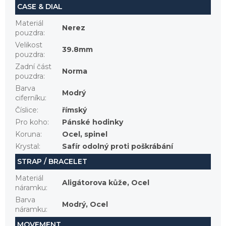
CASE & DIAL
Materiál
Nerez
pouzdra
:
Velikost
39.8mm
pouzdra
:
Zadní část
Norma
pouzdra
:
Barva
Modrý
ciferníku
:
Číslice
:
římský
Pro koho
:
Pánské hodinky
Koruna
:
Ocel, spinel
Krystal
:
Safír odolný proti poškrábání
STRAP / BRACELET
Materiál
Aligátorova kůže, Ocel
náramku
:
Barva
Modrý, Ocel
náramku
:
MOVEMENT