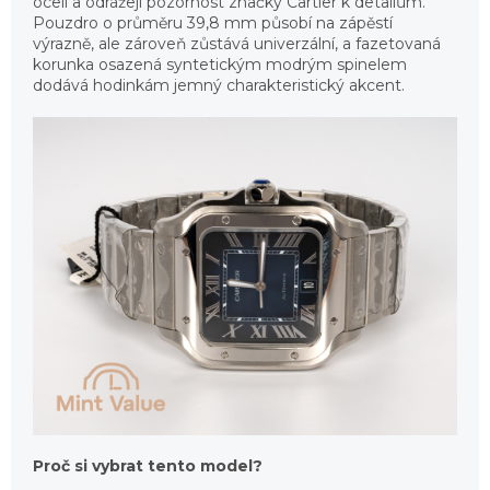
oceli a odrážejí pozornost značky Cartier k detailům.
Pouzdro o průměru 39,8 mm působí na zápěstí
výrazně, ale zároveň zůstává univerzální, a fazetovaná
korunka osazená syntetickým modrým spinelem
dodává hodinkám jemný charakteristický akcent.
Proč si vybrat tento model?