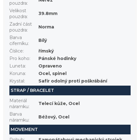
Nerez
pouzdra
:
Velikost
39.8mm
pouzdra
:
Zadní část
Norma
pouzdra
:
Barva
Bílý
ciferníku
:
Číslice
:
římský
Pro koho
:
Pánské hodinky
Luneta
:
Opraveno
Koruna
:
Ocel, spinel
Krystal
:
Safír odolný proti poškrábání
STRAP / BRACELET
Materiál
Telecí kůže, Ocel
náramku
:
Barva
Béžový, Ocel
náramku
:
MOVEMENT
Pohyb
:
Samonátahový mechanický strojek