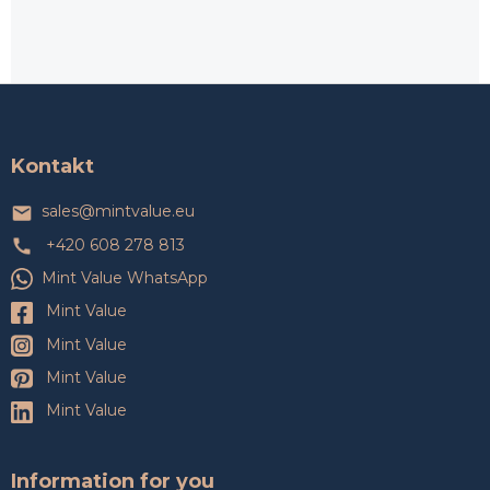
Z
á
p
a
Kontakt
t
í
sales
@
mintvalue.eu
+420 608 278 813
Mint Value WhatsApp
Mint Value
Mint Value
Mint Value
Mint Value
Information for you