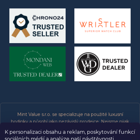
Mint Value s.r.o. se specializuje na použité luxusní
hodinky a působí jako nezávislý prodejce. Nejsme nijak
spojeni, přidruženi, oprávněni ani podporováni výrobci
K personalizaci obsahu a reklam, poskytování funkcí
značek, které prodáváme. Všechny ochranné známky
sociálních médií a analýze naší návštěvnosti