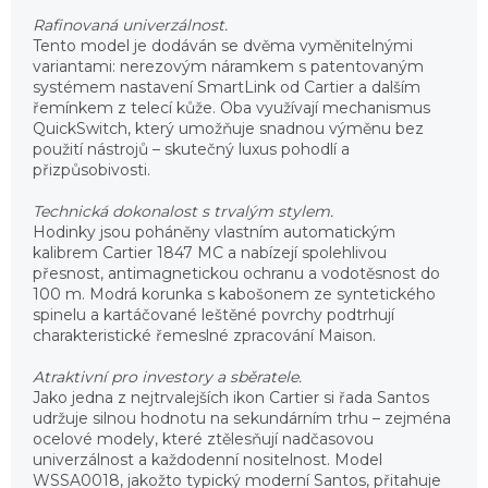
Rafinovaná univerzálnost.
Tento model je dodáván se dvěma vyměnitelnými
variantami: nerezovým náramkem s patentovaným
systémem nastavení SmartLink od Cartier a dalším
řemínkem z telecí kůže. Oba využívají mechanismus
QuickSwitch, který umožňuje snadnou výměnu bez
použití nástrojů – skutečný luxus pohodlí a
přizpůsobivosti.
Technická dokonalost s trvalým stylem.
Hodinky jsou poháněny vlastním automatickým
kalibrem Cartier 1847 MC a nabízejí spolehlivou
přesnost, antimagnetickou ochranu a vodotěsnost do
100 m. Modrá korunka s kabošonem ze syntetického
spinelu a kartáčované leštěné povrchy podtrhují
charakteristické řemeslné zpracování Maison.
Atraktivní pro investory a sběratele.
Jako jedna z nejtrvalejších ikon Cartier si řada Santos
udržuje silnou hodnotu na sekundárním trhu – zejména
ocelové modely, které ztělesňují nadčasovou
univerzálnost a každodenní nositelnost. Model
WSSA0018, jakožto typický moderní Santos, přitahuje