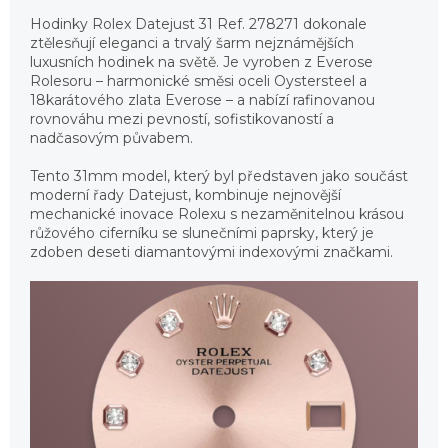
Hodinky Rolex Datejust 31 Ref. 278271 dokonale
ztělesňují eleganci a trvalý šarm nejznámějších
luxusních hodinek na světě. Je vyroben z Everose
Rolesoru – harmonické směsi oceli Oystersteel a
18karátového zlata Everose – a nabízí rafinovanou
rovnováhu mezi pevností, sofistikovaností a
nadčasovým půvabem.
Tento 31mm model, který byl představen jako součást
moderní řady Datejust, kombinuje nejnovější
mechanické inovace Rolexu s nezaměnitelnou krásou
růžového ciferníku se slunečními paprsky, který je
zdoben deseti diamantovými indexovými značkami.