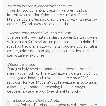
Moderní přesnost, nadčasový charakter.
Hodinky jsou poháněny vlastním kalibrem 2236 s
křemíkovou spirálou Syloxi a tlumiči nárazů Paraflex,
který zaručuje přesnost chronometru (−2 / +2 sekundy
denně) a 55hodinovou rezervu chodu.
Everose zlato, které nikdy neztrácí lesk.
Everose zlato, vyvinuté ve vlastní továrně, si zachovává
svůj jedinečný růžový odstín po neomezenou dobu. Na
rozdíl od tradičních růžových slitin odolává vyblednutí a
oxidaci, takže tyto hodinky zůstanou i po desítkách let
stejně zářivé jako dnes.
Dědictví inovace.
Datejust byly první samonatahovací chronometrické
náramkové hodinky, které zobrazovaly datum o půlnoci
– což byla v době jejich uvedení na trh v roce 1945
revoluční funkce. Model 278271 navazuje na tuto tradici
a kombinuje moderní technologii s nadčasovým
designem, který je pro Rolex charakteristický.
Investice a sběratelská hodnota.
Modely Rolesor Datejust – zejména ty s diamantovými