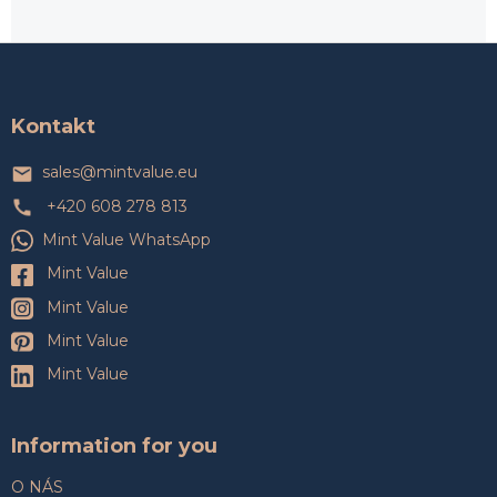
Z
á
p
a
Kontakt
t
í
sales
@
mintvalue.eu
+420 608 278 813
Mint Value WhatsApp
Mint Value
Mint Value
Mint Value
Mint Value
Information for you
O NÁS