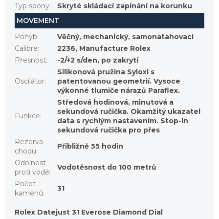
Typ spony
:
Skryté skládací zapínání na korunku
MOVEMENT
Pohyb
:
Věčný, mechanický, samonatahovací
Calibre
:
2236, Manufacture Rolex
Přesnost
:
-2/+2 s/den, po zakrytí
Silikonová pružina Syloxi s
Oscilátor
:
patentovanou geometrií. Vysoce
výkonné tlumiče nárazů Paraflex.
Středová hodinová, minutová a
sekundová ručička. Okamžitý ukazatel
Funkce
:
data s rychlým nastavením. Stop-in
sekundová ručička pro přes
Rezerva
Přibližně 55 hodin
chodu
:
Odolnost
Vodotěsnost do 100 metrů
proti vodě
:
Počet
31
kamenů
:
Rolex Datejust 31 Everose Diamond Dial