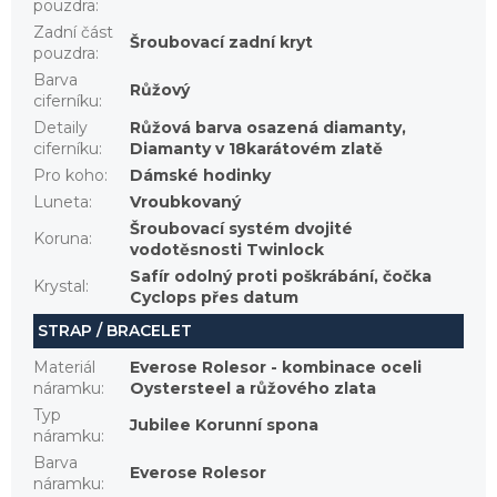
pouzdra
:
Zadní část
Šroubovací zadní kryt
pouzdra
:
Barva
Růžový
ciferníku
:
Detaily
Růžová barva osazená diamanty,
ciferníku
:
Diamanty v 18karátovém zlatě
Pro koho
:
Dámské hodinky
Luneta
:
Vroubkovaný
Šroubovací systém dvojité
Koruna
:
vodotěsnosti Twinlock
Safír odolný proti poškrábání, čočka
Krystal
:
Cyclops přes datum
STRAP / BRACELET
Materiál
Everose Rolesor - kombinace oceli
náramku
:
Oystersteel a růžového zlata
Typ
Jubilee Korunní spona
náramku
:
Barva
Everose Rolesor
náramku
: