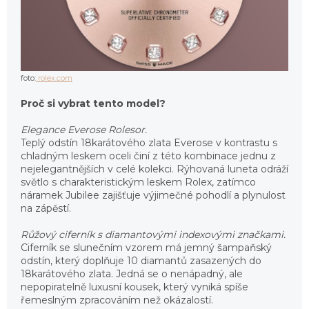
foto:
rolex.com
Proč si vybrat tento model?
Elegance Everose Rolesor.
Teplý odstín 18karátového zlata Everose v kontrastu s
chladným leskem oceli činí z této kombinace jednu z
nejelegantnějších v celé kolekci. Rýhovaná luneta odráží
světlo s charakteristickým leskem Rolex, zatímco
náramek Jubilee zajišťuje výjimečné pohodlí a plynulost
na zápěstí.
Růžový ciferník s diamantovými indexovými značkami.
Ciferník se slunečním vzorem má jemný šampaňský
odstín, který doplňuje 10 diamantů zasazených do
18karátového zlata. Jedná se o nenápadný, ale
nepopiratelně luxusní kousek, který vyniká spíše
řemeslným zpracováním než okázalostí.