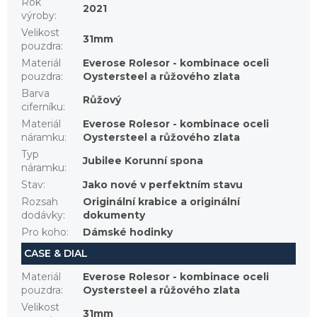
Rok
2021
výroby
:
Velikost
31mm
pouzdra
:
Materiál
Everose Rolesor - kombinace oceli
pouzdra
:
Oystersteel a růžového zlata
Barva
Růžový
ciferníku
:
Materiál
Everose Rolesor - kombinace oceli
náramku
:
Oystersteel a růžového zlata
Typ
Jubilee Korunní spona
náramku
:
Stav
:
Jako nové v perfektním stavu
Rozsah
Originální krabice a originální
dodávky
:
dokumenty
Pro koho
:
Dámské hodinky
CASE & DIAL
Materiál
Everose Rolesor - kombinace oceli
pouzdra
:
Oystersteel a růžového zlata
Velikost
31mm