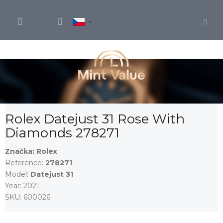
Přejít
na
obsah
Rolex Datejust 31 Rose With
Diamonds 278271
Značka:
Rolex
Reference:
278271
Model:
Datejust 31
Year:
2021
SKU:
600026