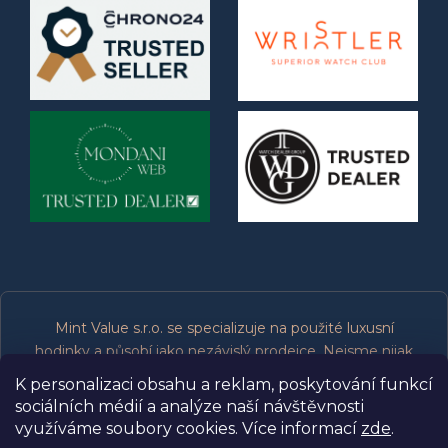
Mint Value s.r.o. se specializuje na použité luxusní
hodinky a působí jako nezávislý prodejce. Nejsme nijak
spojeni, přidruženi, oprávněni ani podporováni výrobci
K personalizaci obsahu a reklam, poskytování funkcí
značek, které prodáváme. Všechny ochranné známky
sociálních médií a analýze naší návštěvnosti
patří jejich příslušným vlastníkům.
využíváme soubory cookies. Více informací
zde
.