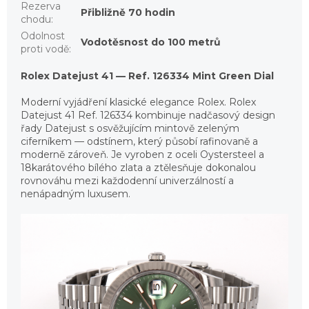
Rezerva
Přibližně 70 hodin
chodu
:
Odolnost
Vodotěsnost do 100 metrů
proti vodě
:
Rolex Datejust 41 — Ref. 126334 Mint Green Dial
Moderní vyjádření klasické elegance Rolex. Rolex
Datejust 41 Ref. 126334 kombinuje nadčasový design
řady Datejust s osvěžujícím mintově zeleným
ciferníkem — odstínem, který působí rafinovaně a
moderně zároveň. Je vyroben z oceli Oystersteel a
18karátového bílého zlata a ztělesňuje dokonalou
rovnováhu mezi každodenní univerzálností a
nenápadným luxusem.