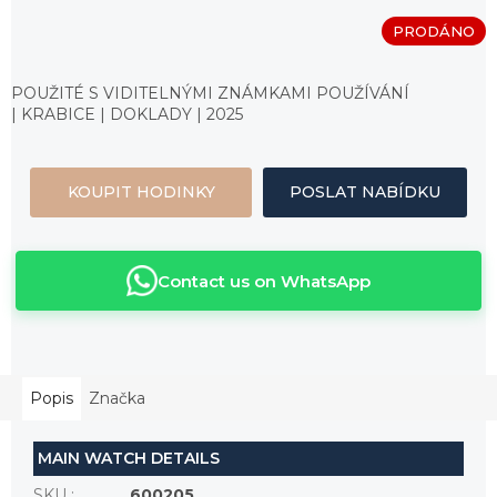
PRODÁNO
Měrná
cena:
POUŽITÉ S VIDITELNÝMI ZNÁMKAMI POUŽÍVÁNÍ
| KRABICE | DOKLADY | 2025
KOUPIT HODINKY
POSLAT NABÍDKU
Contact us on WhatsApp
Popis
Značka
MAIN WATCH DETAILS
SKU
:
600205