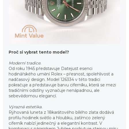
Proč si vybrat tento model?
Moderní tradice.
Od roku 1945 představuje Datejust esenci
hodinářského umění Rolex – přesnost, spolehlivost a
nadčasový design. Model 126334 v této tradici
pokračuje a představuje barvu ciferníku, která se mezi
tradičními odstíny vyznačuje nenápadnou, ale
sebevědomou elegancí.
Výrazná estetika.
Rýhovaná luneta z 18karátového bílého zlata dodává
profilu hodinek světlo a hloubku, zatímco zelený
ciferník nabízí jedinečný a elegantní kontrast. V
kombinaci s náramkem Jubilee poskytuje stejnou míru