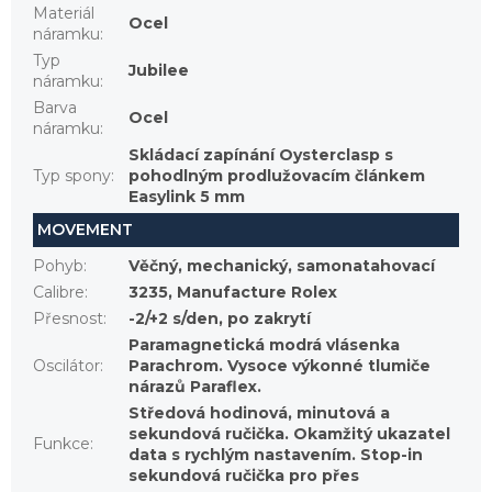
Materiál
Ocel
náramku
:
Typ
Jubilee
náramku
:
Barva
Ocel
náramku
:
Skládací zapínání Oysterclasp s
Typ spony
:
pohodlným prodlužovacím článkem
Easylink 5 mm
MOVEMENT
Pohyb
:
Věčný, mechanický, samonatahovací
Calibre
:
3235, Manufacture Rolex
Přesnost
:
-2/+2 s/den, po zakrytí
Paramagnetická modrá vlásenka
Oscilátor
:
Parachrom. Vysoce výkonné tlumiče
nárazů Paraflex.
Středová hodinová, minutová a
sekundová ručička. Okamžitý ukazatel
Funkce
:
data s rychlým nastavením. Stop-in
sekundová ručička pro přes