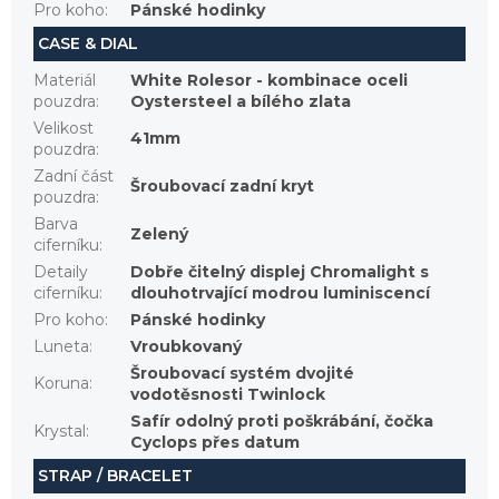
Pro koho
:
Pánské hodinky
CASE & DIAL
Materiál
White Rolesor - kombinace oceli
pouzdra
:
Oystersteel a bílého zlata
Velikost
41mm
pouzdra
:
Zadní část
Šroubovací zadní kryt
pouzdra
:
Barva
Zelený
ciferníku
:
Detaily
Dobře čitelný displej Chromalight s
ciferníku
:
dlouhotrvající modrou luminiscencí
Pro koho
:
Pánské hodinky
Luneta
:
Vroubkovaný
Šroubovací systém dvojité
Koruna
:
vodotěsnosti Twinlock
Safír odolný proti poškrábání, čočka
Krystal
:
Cyclops přes datum
STRAP / BRACELET