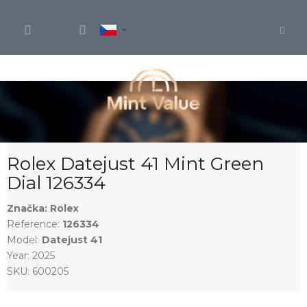
Přejít
na
obsah
Rolex Datejust 41 Mint Green
Dial 126334
Značka:
Rolex
Reference:
126334
Model:
Datejust 41
Year:
2025
SKU:
600205