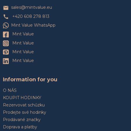
t
í
sales
@
mintvalue.eu
+420 608 278 813
Mint Value WhatsApp
Mint Value
Mint Value
Mint Value
Mint Value
Information for you
O NÁS
KOUPIT HODINKY
Rezervovat schůzku
Prodejte své hodinky
Prodávané značky
Doprava a platby