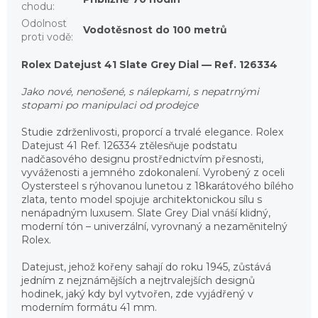
chodu
:
Odolnost
Vodotěsnost do 100 metrů
proti vodě
:
Rolex Datejust 41 Slate Grey Dial — Ref. 126334
Jako nové, nenošené, s nálepkami, s nepatrnými
stopami po manipulaci od prodejce
Studie zdrženlivosti, proporcí a trvalé elegance. Rolex
Datejust 41 Ref. 126334 ztělesňuje podstatu
nadčasového designu prostřednictvím přesnosti,
vyváženosti a jemného zdokonalení. Vyrobený z oceli
Oystersteel s rýhovanou lunetou z 18karátového bílého
zlata, tento model spojuje architektonickou sílu s
nenápadným luxusem. Slate Grey Dial vnáší klidný,
moderní tón – univerzální, vyrovnaný a nezaměnitelný
Rolex.
Datejust, jehož kořeny sahají do roku 1945, zůstává
jedním z nejznámějších a nejtrvalejších designů
hodinek, jaký kdy byl vytvořen, zde vyjádřený v
moderním formátu 41 mm.