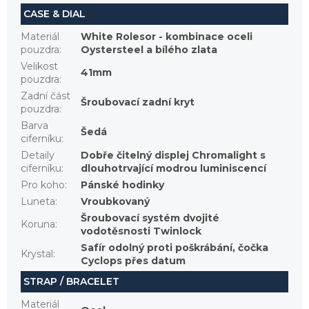
CASE & DIAL
Materiál
White Rolesor - kombinace oceli
pouzdra
:
Oystersteel a bílého zlata
Velikost
41mm
pouzdra
:
Zadní část
Šroubovací zadní kryt
pouzdra
:
Barva
Šedá
ciferníku
:
Detaily
Dobře čitelný displej Chromalight s
ciferníku
:
dlouhotrvající modrou luminiscencí
Pro koho
:
Pánské hodinky
Luneta
:
Vroubkovaný
Šroubovací systém dvojité
Koruna
:
vodotěsnosti Twinlock
Safír odolný proti poškrábání, čočka
Krystal
:
Cyclops přes datum
STRAP / BRACELET
Materiál