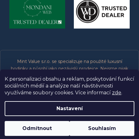
Mint Value s.r.o. se specializuje na použité luxusní
hodinky a působí jako nezávislý prodejce. Nejsme nijak
spojeni, přidruženi, oprávněni ani podporováni výrobci
K personalizaci obsahu a reklam, poskytování funkcí
značek, které prodáváme. Všechny ochranné známky
sociálních médií a analýze naší návštěvnosti
patří jejich příslušným vlastníkům.
využíváme soubory cookies. Více informací
zde
.
Nastavení
Copyright 2026
Mint Value s.r.o.
. Všechna práva
Odmítnout
Souhlasím
vyhrazena.
Upravit nastavení cookies