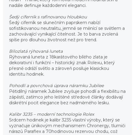
nadále definuje každodenní eleganci.
Šedý ciferník s rafinovanou hloubkou
Šedý ciferník se slunečním paprskem nabízí
sofistikovanou neutralitu, jemně se měnící se světlem a
zachovávající vynikající čitelnost. Je to barva zvolená
spíše pro dlouhou životnost než pro trend.
Bílozlatá rýhovaná luneta
Rýhovaná luneta z 18karátového bílého zlata je
dekorativní i funkční – historický znak Rolexu, který
přesně odráží světlo a zároveň posiluje klasickou
identitu hodinek.
Pohodlí a povrchová úprava náramku Jubilee
Pětidílný náramek Jubilee zvyšuje pohodlí a flexibilitu na
zápěstí, zatímco jeho leštěné středové články dodávají
diskrétní pocit elegance bez nadměrného lesku.
Kalibr 3235 – moderní technologie Rolex
Srdcem hodinek je kalibr 3235 vlastní výroby, který se
vyznačuje únikovým mechanismem Chronergy, tlumiči
nárazů Paraflex a 70hodinovou rezervou chodu, což