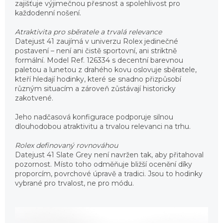
zajišťuje výjimečnou přesnost a spolehlivost pro
každodenní nošení.
Atraktivita pro sběratele a trvalá relevance
Datejust 41 zaujímá v univerzu Rolex jedinečné
postavení – není ani čistě sportovní, ani striktně
formální. Model Ref. 126334 s decentní barevnou
paletou a lunetou z drahého kovu oslovuje sběratele,
kteří hledají hodinky, které se snadno přizpůsobí
různým situacím a zároveň zůstávají historicky
zakotvené.
Jeho nadčasová konfigurace podporuje silnou
dlouhodobou atraktivitu a trvalou relevanci na trhu.
Rolex definovaný rovnováhou
Datejust 41 Slate Grey není navržen tak, aby přitahoval
pozornost. Místo toho odměňuje bližší ocenění díky
proporcím, povrchové úpravě a tradici. Jsou to hodinky
vybrané pro trvalost, ne pro módu.