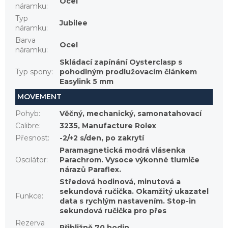
Ocel
náramku
:
Typ
Jubilee
náramku
:
Barva
Ocel
náramku
:
Skládací zapínání Oysterclasp s
Typ spony
:
pohodlným prodlužovacím článkem
Easylink 5 mm
MOVEMENT
Pohyb
:
Věčný, mechanický, samonatahovací
Calibre
:
3235, Manufacture Rolex
Přesnost
:
-2/+2 s/den, po zakrytí
Paramagnetická modrá vlásenka
Oscilátor
:
Parachrom. Vysoce výkonné tlumiče
nárazů Paraflex.
Středová hodinová, minutová a
sekundová ručička. Okamžitý ukazatel
Funkce
:
data s rychlým nastavením. Stop-in
sekundová ručička pro přes
Rezerva
Přibližně 70 hodin