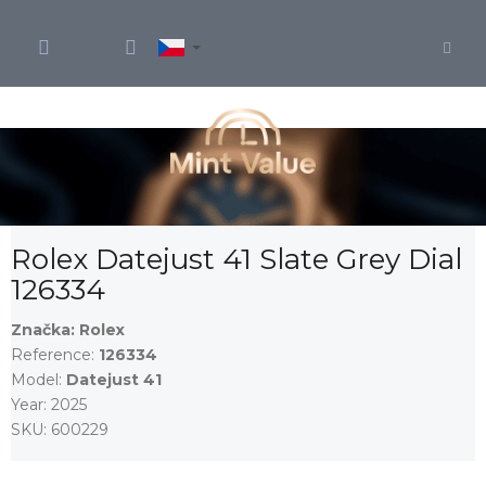
Přejít
na
obsah
Rolex Datejust 41 Slate Grey Dial
126334
Značka:
Rolex
Reference:
126334
Model:
Datejust 41
Year:
2025
SKU:
600229