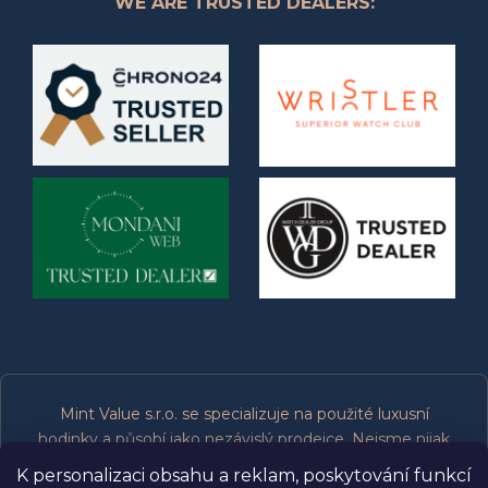
WE ARE TRUSTED DEALERS:
Mint Value s.r.o. se specializuje na použité luxusní
hodinky a působí jako nezávislý prodejce. Nejsme nijak
spojeni, přidruženi, oprávněni ani podporováni výrobci
K personalizaci obsahu a reklam, poskytování funkcí