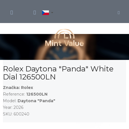
Přejít
na
obsah
Rolex Daytona "Panda" White
Dial 126500LN
Značka:
Rolex
Reference:
126500LN
Model:
Daytona "Panda"
Year:
2026
SKU:
600240