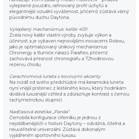
vylepšené pouzdro, rafinovaný profil úchytů a
elegantnější vizuální vyváženost, přičemž zůstává věrný
původnímu duchu Daytona.
Vylepšený mechanismus: kalibr 4131
Zcela nový kalibr vlastní výroby zvyšuje výkon a
účinnost a je vybaven nejnovějšími inovacemi Rolexu,
jako je optimalizovaný únikový mechanismus
Chronergy a tlumiče nárazů Paraflex, přičemž
zachovává přesnost chronografu a 72hodinovou
rezervu chodu.
Cerachromová luneta s kovovými akcenty
Na rozdíl od svého předchůdce má keramická luneta
nyní vnější prstenec z leštěného kovu, který hodinkám
dodává luxusnější vzhled a zdůrazňuje kontrast s černou
tachymetrickou stupnicí.
Nadčasová estetika „Panda“
Černobílá konfigurace ciferníku je jednou z
nejoblíbenějších v historii Daytony – odvážná, čitelná a
neuvěřitelně univerzální. Zůstává dokonalým
vyjádřením sportovního luxusu.