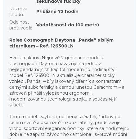
sekundové ručičky.
Rezerva
Přibližně 72 hodin
chodu
:
Odolnost
Vodotěsnost do 100 metrů
proti vodě
:
Rolex Cosmograph Daytona „Panda“ s bílým
ciferníkem – Ref. 126500LN
Evoluce ikony. Nejnovější generace modelu
Cosmograph Daytona navazuje na jednu z
nejlegendárnějších kapitol moderního hodinářství.
Model Ref. 126500LN aktualizuje charakteristický
vzhled „Panda“ – bílý lakovaný ciferník s kontrastními
černými subciferníky a černou lunetou Cerachrom – a
zároveň přináší vylepšenou ergonomii,
modernizovanou technologii strojku a současnější
siluetu.
Tento model Daytona, oblíbený sběrateli, žádaný po
celém světě a okamžitě rozpoznatelný, představuje
vrchol sportovní elegance: hodinky, které se hodí stejně
dobře na zápěstí závodního šampiona i světové módní