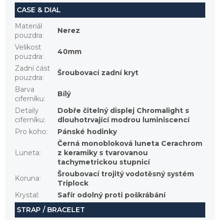
CASE & DIAL
Materiál
Nerez
pouzdra
:
Velikost
40mm
pouzdra
:
Zadní část
Šroubovací zadní kryt
pouzdra
:
Barva
Bílý
ciferníku
:
Detaily
Dobře čitelný displej Chromalight s
ciferníku
:
dlouhotrvající modrou luminiscencí
Pro koho
:
Pánské hodinky
Černá monobloková luneta Cerachrom
Luneta
:
z keramiky s tvarovanou
tachymetrickou stupnicí
Šroubovací trojitý vodotěsný systém
Koruna
:
Triplock
Krystal
:
Safír odolný proti poškrábání
STRAP / BRACELET