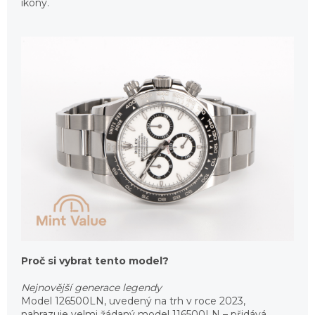
ikony.
Proč si vybrat tento model?
Nejnovější generace legendy
Model 126500LN, uvedený na trh v roce 2023,
nahrazuje velmi žádaný model 116500LN – přidává