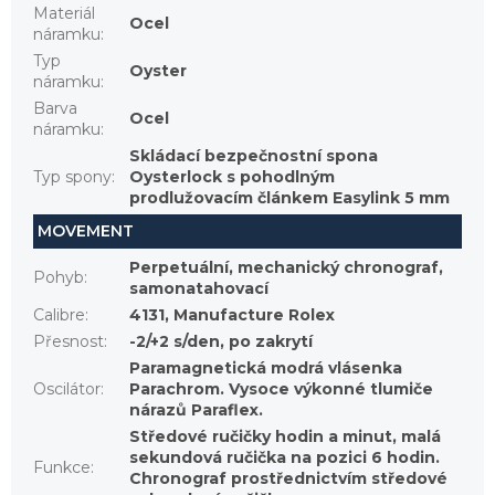
Materiál
Ocel
náramku
:
Typ
Oyster
náramku
:
Barva
Ocel
náramku
:
Skládací bezpečnostní spona
Typ spony
:
Oysterlock s pohodlným
prodlužovacím článkem Easylink 5 mm
MOVEMENT
Perpetuální, mechanický chronograf,
Pohyb
:
samonatahovací
Calibre
:
4131, Manufacture Rolex
Přesnost
:
-2/+2 s/den, po zakrytí
Paramagnetická modrá vlásenka
Oscilátor
:
Parachrom. Vysoce výkonné tlumiče
nárazů Paraflex.
Středové ručičky hodin a minut, malá
sekundová ručička na pozici 6 hodin.
Funkce
:
Chronograf prostřednictvím středové