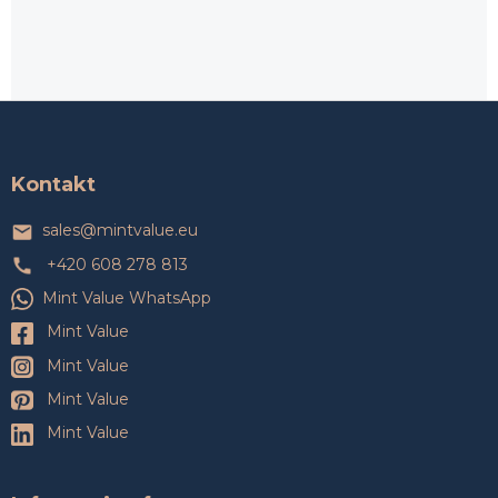
Z
á
p
a
Kontakt
t
í
sales
@
mintvalue.eu
+420 608 278 813
Mint Value WhatsApp
Mint Value
Mint Value
Mint Value
Mint Value