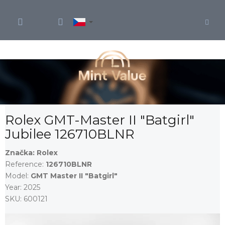
Přejít
na
obsah
Rolex GMT-Master II "Batgirl"
Jubilee 126710BLNR
Značka:
Rolex
Reference:
126710BLNR
Model:
GMT Master II "Batgirl"
Year:
2025
SKU:
600121