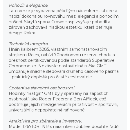
Pohodlí a elegance.
Tato verze je vybavena pětidílým náramkem Jubilee a
nabízí dokonalou rovnováhu mezi elegancí a pohodlím
nošení. Skrytá spona Crownclasp zvyšuje pohodlí a
zároveň zachovává hladkou estetiku, která definuje
design Rolex.
Technická integrita.
Hnán kalibrem 3285, vlastním samonatahovacím
strojkem Rolex, nabízí 70hodinovou rezervu chodu a
přesnost certifikovanou podle standardů Superlative
Chronometer. Nezávisle nastavitelná ručka GMT
umožňuje snadné sledování druhého časového pásma
– praktický doplněk pro časté cestovatele.
Spojení se slavnými osobnostmi.
Hodinky "Batgirl" GMT byly spatřeny na zápěstích
osobností jako Roger Federer a Ben Affleck, což
podtrhuje jejich mezigenerační přitažlivost – sportovní,
univerzální a nepopiratelně rafinované.
Atraktivita pro sběratele a investory.
Model 126710BLNR s náramkem Jubilee dosáhl v řadě