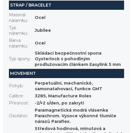
STRAP / BRACELET
Materiál
Ocel
náramku
:
Typ
Jubilee
náramku
:
Barva
Ocel
náramku
:
Skládací bezpečnostní spona
Typ spony
:
Oysterlock s pohodlným
prodlužovacím článkem Easylink 5 mm
MOVEMENT
Perpetuální, mechanické,
Pohyb
:
samonatahovací, funkce GMT
Calibre
:
3285, Manufacture Rolex
Přesnost
:
-2/+2 s/den, po zakrytí
Paramagnetická modrá vlásenka
Oscilátor
:
Parachrom. Vysoce výkonné tlumiče
nárazů Paraflex.
Středová hodinová, minutová a