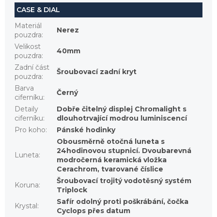
CASE & DIAL
Materiál
Nerez
pouzdra
:
Velikost
40mm
pouzdra
:
Zadní část
Šroubovací zadní kryt
pouzdra
:
Barva
Černý
ciferníku
:
Detaily
Dobře čitelný displej Chromalight s
ciferníku
:
dlouhotrvající modrou luminiscencí
Pro koho
:
Pánské hodinky
Obousměrně otočná luneta s
24hodinovou stupnicí. Dvoubarevná
Luneta
:
modročerná keramická vložka
Cerachrom, tvarované číslice
Šroubovací trojitý vodotěsný systém
Koruna
:
Triplock
Safír odolný proti poškrábání, čočka
Krystal
:
Cyclops přes datum