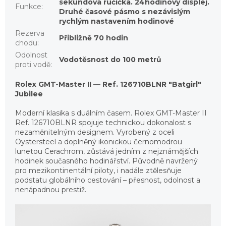
sekundová ručička. 24hodinový displej.
Funkce
:
Druhé časové pásmo s nezávislým
rychlým nastavením hodinové
Rezerva
Přibližně 70 hodin
chodu
:
Odolnost
Vodotěsnost do 100 metrů
proti vodě
:
Rolex GMT-Master II — Ref. 126710BLNR "Batgirl"
Jubilee
Moderní klasika s duálním časem. Rolex GMT-Master II
Ref. 126710BLNR spojuje technickou dokonalost s
nezaměnitelným designem. Vyrobený z oceli
Oystersteel a doplněný ikonickou černomodrou
lunetou Cerachrom, zůstává jedním z nejznámějších
hodinek současného hodinářství. Původně navržený
pro mezikontinentální piloty, i nadále ztělesňuje
podstatu globálního cestování – přesnost, odolnost a
nenápadnou prestiž.