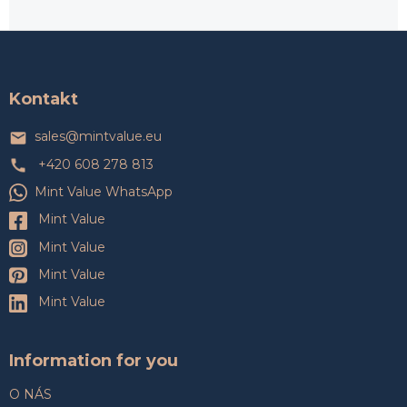
Z
á
p
a
Kontakt
t
í
sales
@
mintvalue.eu
+420 608 278 813
Mint Value WhatsApp
Mint Value
Mint Value
Mint Value
Mint Value
Information for you
O NÁS