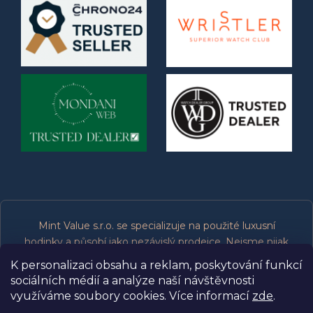
Mint Value s.r.o. se specializuje na použité luxusní
hodinky a působí jako nezávislý prodejce. Nejsme nijak
spojeni, přidruženi, oprávněni ani podporováni výrobci
K personalizaci obsahu a reklam, poskytování funkcí
značek, které prodáváme. Všechny ochranné známky
sociálních médií a analýze naší návštěvnosti
patří jejich příslušným vlastníkům.
využíváme soubory cookies. Více informací
zde
.