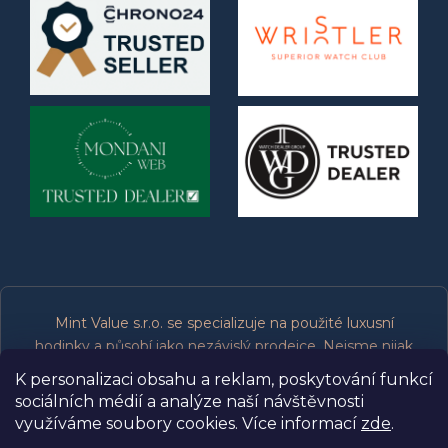
Mint Value s.r.o. se specializuje na použité luxusní
hodinky a působí jako nezávislý prodejce. Nejsme nijak
spojeni, přidruženi, oprávněni ani podporováni výrobci
K personalizaci obsahu a reklam, poskytování funkcí
značek, které prodáváme. Všechny ochranné známky
sociálních médií a analýze naší návštěvnosti
patří jejich příslušným vlastníkům.
využíváme soubory cookies. Více informací
zde
.