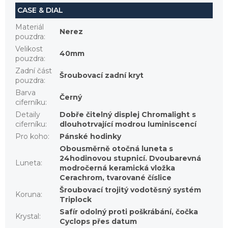
CASE & DIAL
Materiál
Nerez
pouzdra
:
Velikost
40mm
pouzdra
:
Zadní část
Šroubovací zadní kryt
pouzdra
:
Barva
Černý
ciferníku
:
Detaily
Dobře čitelný displej Chromalight s
ciferníku
:
dlouhotrvající modrou luminiscencí
Pro koho
:
Pánské hodinky
Obousměrně otočná luneta s
24hodinovou stupnicí. Dvoubarevná
Luneta
:
modročerná keramická vložka
Cerachrom, tvarované číslice
Šroubovací trojitý vodotěsný systém
Koruna
:
Triplock
Safír odolný proti poškrábání, čočka
Krystal
:
Cyclops přes datum