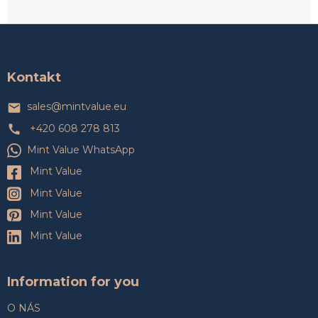
Z
á
p
a
Kontakt
t
í
sales
@
mintvalue.eu
+420 608 278 813
Mint Value WhatsApp
Mint Value
Mint Value
Mint Value
Mint Value
Information for you
O NÁS