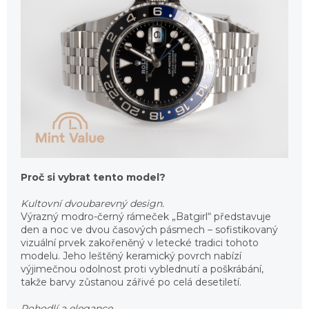
Proč si vybrat tento model?
Kultovní dvoubarevný design.
Výrazný modro-černý rámeček „Batgirl“ představuje
den a noc ve dvou časových pásmech – sofistikovaný
vizuální prvek zakořeněný v letecké tradici tohoto
modelu. Jeho leštěný keramický povrch nabízí
výjimečnou odolnost proti vyblednutí a poškrábání,
takže barvy zůstanou zářivé po celá desetiletí.
Pohodlí a elegance.