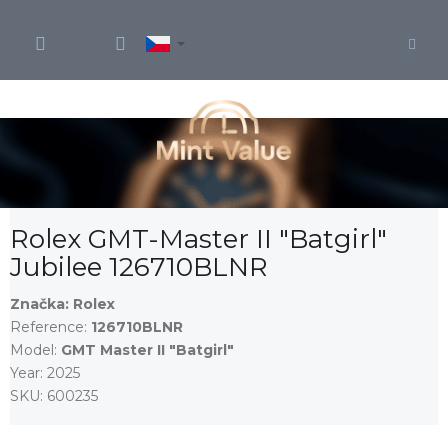
Přejít
na
obsah
Rolex GMT-Master II "Batgirl"
Jubilee 126710BLNR
Značka:
Rolex
Reference:
126710BLNR
Model:
GMT Master II "Batgirl"
Year:
2025
SKU:
600235