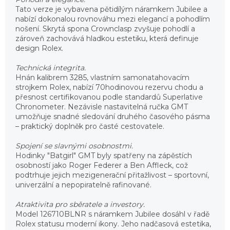
Tato verze je vybavena pětidílým náramkem Jubilee a
nabízí dokonalou rovnováhu mezi elegancí a pohodlím
nošení. Skrytá spona Crownclasp zvyšuje pohodlí a
zároveň zachovává hladkou estetiku, která definuje
design Rolex.
Technická integrita.
Hnán kalibrem 3285, vlastním samonatahovacím
strojkem Rolex, nabízí 70hodinovou rezervu chodu a
přesnost certifikovanou podle standardů Superlative
Chronometer. Nezávisle nastavitelná ručka GMT
umožňuje snadné sledování druhého časového pásma
– praktický doplněk pro časté cestovatele.
Spojení se slavnými osobnostmi.
Hodinky "Batgirl" GMT byly spatřeny na zápěstích
osobností jako Roger Federer a Ben Affleck, což
podtrhuje jejich mezigenerační přitažlivost – sportovní,
univerzální a nepopiratelně rafinované.
Atraktivita pro sběratele a investory.
Model 126710BLNR s náramkem Jubilee dosáhl v řadě
Rolex statusu moderní ikony. Jeho nadčasová estetika,