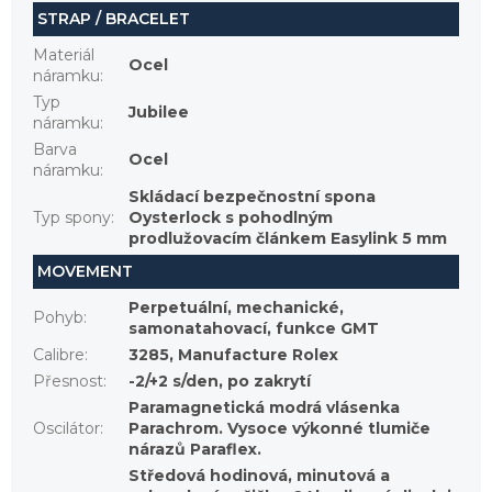
STRAP / BRACELET
Materiál
Ocel
náramku
:
Typ
Jubilee
náramku
:
Barva
Ocel
náramku
:
Skládací bezpečnostní spona
Typ spony
:
Oysterlock s pohodlným
prodlužovacím článkem Easylink 5 mm
MOVEMENT
Perpetuální, mechanické,
Pohyb
:
samonatahovací, funkce GMT
Calibre
:
3285, Manufacture Rolex
Přesnost
:
-2/+2 s/den, po zakrytí
Paramagnetická modrá vlásenka
Oscilátor
:
Parachrom. Vysoce výkonné tlumiče
nárazů Paraflex.
Středová hodinová, minutová a