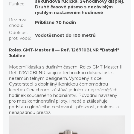
sekundová ručička. 24hodinový displej.
Funkce
:
Druhé časové pásmo s nezávislým
rychlým nastavením hodinové
Rezerva
Přibližně 70 hodin
chodu
:
Odolnost
Vodotěsnost do 100 metrů
proti vodě
:
Rolex GMT-Master II — Ref. 126710BLNR "Batgirl"
Jubilee
Moderní klasika s duálním časem. Rolex GMT-Master II
Ref. 126710BLNR spojuje technickou dokonalost s
nezaměnitelným designem. Vyrobený z oceli
Oystersteel a doplněný ikonickou černomodrou
lunetou Cerachrom, zůstává jedním z nejznámějších
hodinek současného hodinářství. Původně navržený
pro mezikontinentální piloty, i nadále ztělesňuje
podstatu globálního cestování – přesnost, odolnost a
nenápadnou prestiž.