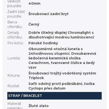
Velikost
40mm
pouzdra
:
Zadní část
Šroubovací zadní kryt
pouzdra
:
Barva
Černý
ciferníku
:
Detaily
Dobře čitelný displej Chromalight s
ciferníku
:
dlouhotrvající modrou luminiscencí
Pro koho
:
Pánské hodinky
Obousměrně otočná luneta s
24hodinovou stupnicí. Dvoubarevná
Luneta
:
šedočerná keramická vložka
Cerachrom, tvarované číslice a šedý
vzor
Šroubovací trojitý vodotěsný systém
Koruna
:
Triplock
Safír odolný proti poškrábání, čočka
Krystal
:
Cyclops přes datum
STRAP / BRACELET
Materiál
Žluté zlato
náramku
: