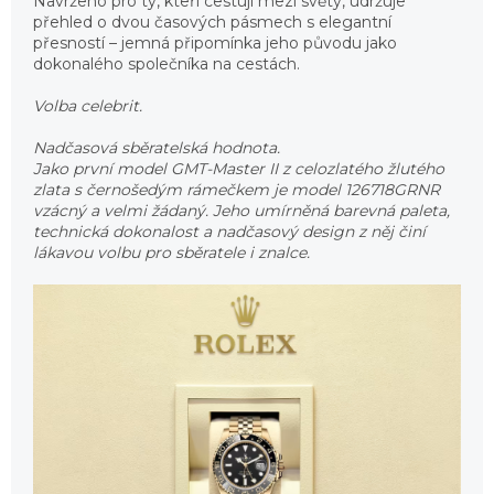
Navrženo pro ty, kteří cestují mezi světy, udržuje
přehled o dvou časových pásmech s elegantní
přesností – jemná připomínka jeho původu jako
dokonalého společníka na cestách.
Volba celebrit.
Nadčasová sběratelská hodnota.
Jako první model GMT-Master II z celozlatého žlutého
zlata s černošedým rámečkem je model 126718GRNR
vzácný a velmi žádaný. Jeho umírněná barevná paleta,
technická dokonalost a nadčasový design z něj činí
lákavou volbu pro sběratele i znalce.