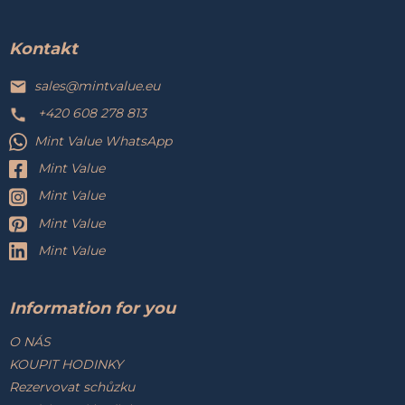
á
p
a
Kontakt
t
í
sales
@
mintvalue.eu
+420 608 278 813
Mint Value WhatsApp
Mint Value
Mint Value
Mint Value
Mint Value
Information for you
O NÁS
KOUPIT HODINKY
Rezervovat schůzku