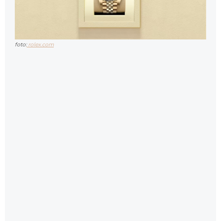
foto:
rolex.com
Rolex
Založená v roce 1905, značka
Rolex
je symbolem
excelence a přesnosti ve švýcarském
hodinářství. Společnost revolucionalizovala celý
obor řadou inovací, včetně prvních vodotěsných
náramkových hodinek
Oyster
a automatického
strojku
Perpetual
.