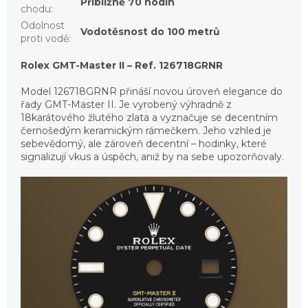
Přibližně 70 hodin
chodu
:
Odolnost
Vodotěsnost do 100 metrů
proti vodě
:
Rolex GMT-Master II – Ref. 126718GRNR
Model 126718GRNR přináší novou úroveň elegance do
řady GMT-Master II. Je vyrobený výhradně z
18karátového žlutého zlata a vyznačuje se decentním
černošedým keramickým rámečkem. Jeho vzhled je
sebevědomý, ale zároveň decentní – hodinky, které
signalizují vkus a úspěch, aniž by na sebe upozorňovaly.