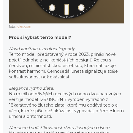
foto:
rolex.com
Proč si vybrat tento model?
Nová kapitola v evoluci legendy.
Tento model, představený v roce 2023, přináší nové
pojetí jednoho z nejikoničtějších designů Rolexu s
čerstvou, minimalistickou estetikou, která nahrazuje
kontrast harmonií. Černošedá luneta signalizuje spíše
sofistikovanost než okázalost.
Elegance ryzího zlata.
Na rozdíl od dřívějších ocelových nebo dvoubarevných
verzí je model 126718GRNR vyroben výhradně z
18karátového žlutého zlata, které mu dodává teplo a
váhu, které spíše než okázalost vypovídají o řemeslném
umění a přítomnosti.
Nenucená sofistikovanost dvou časových pásem.