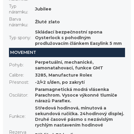
Typ
Jubilee
náramku
:
Barva
Žluté zlato
náramku
:
Skládací bezpečnostní spona
Typ spony
:
Oysterlock s pohodlným
prodlužovacím článkem Easylink 5 mm
MOVEMENT
Perpetuální, mechanické,
Pohyb
:
samonatahovací, funkce GMT
Calibre
:
3285, Manufacture Rolex
Přesnost
:
-2/+2 s/den, po zakrytí
Paramagnetická modrá vlásenka
Oscilátor
:
Parachrom. Vysoce výkonné tlumiče
nárazů Paraflex.
Středová hodinová, minutová a
sekundová ručička. 24hodinový displej.
Funkce
:
Druhé časové pásmo s nezávislým
rychlým nastavením hodinové
Rezerva