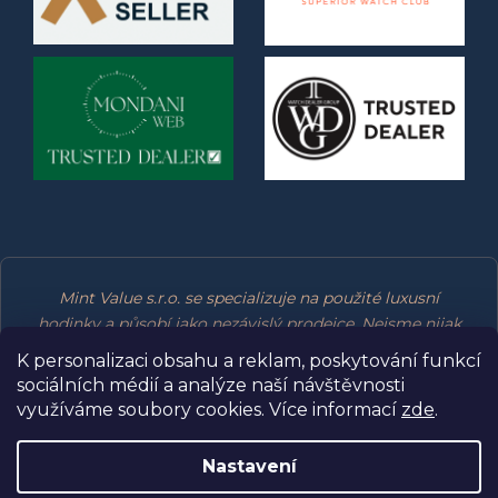
Mint Value s.r.o. se specializuje na použité luxusní
hodinky a působí jako nezávislý prodejce. Nejsme nijak
spojeni, přidruženi, oprávněni ani podporováni výrobci
K personalizaci obsahu a reklam, poskytování funkcí
značek, které prodáváme. Všechny ochranné známky
sociálních médií a analýze naší návštěvnosti
patří jejich příslušným vlastníkům.
využíváme soubory cookies. Více informací
zde
.
Nastavení