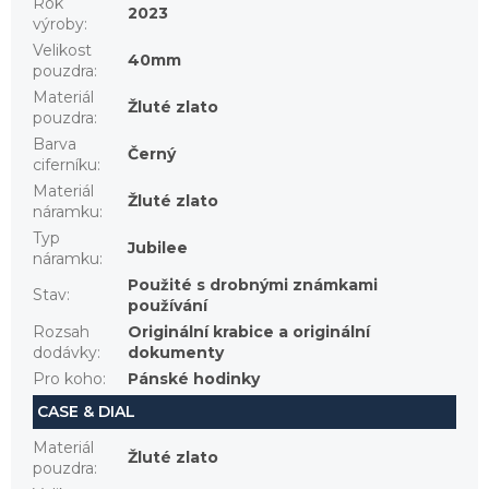
Rok
2023
výroby
:
Velikost
40mm
pouzdra
:
Materiál
Žluté zlato
pouzdra
:
Barva
Černý
ciferníku
:
Materiál
Žluté zlato
náramku
:
Typ
Jubilee
náramku
:
Použité s drobnými známkami
Stav
:
používání
Rozsah
Originální krabice a originální
dodávky
:
dokumenty
Pro koho
:
Pánské hodinky
CASE & DIAL
Materiál
Žluté zlato
pouzdra
: