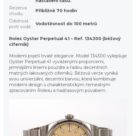
nastavení času.
Rezerva
Přibližně 70 hodin
chodu
:
Odolnost
Vodotěsnost do 100 metrů
proti vodě
:
Rolex Oyster Perpetual 41 – Ref. 134300 (béžový
ciferník)
Moderní pojetí trvalé elegance. Model 134300 vylepšuje
Oyster Perpetual 41 vyváženými proporcemi,
jemnějšími liniemi pouzdra a řadou decentních
matných lakovaných ciferníků. Béžová verze vyniká
svou univerzální, decentní barvou, která kombinuje
moderní design s charakteristickým řemeslným
zpracováním Rolexu a nadčasovým půvabem.