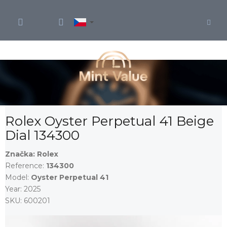
Přejít
na
obsah
Rolex Oyster Perpetual 41 Beige
Dial 134300
Značka:
Rolex
Reference:
134300
Model:
Oyster Perpetual 41
Year:
2025
SKU:
600201