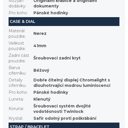
Rozsah
Originální krabice a originální
dodávky
:
dokumenty
Pro koho
:
Pánské hodinky
CASE & DIAL
Materiál
Nerez
pouzdra
:
Velikost
41mm
pouzdra
:
Zadní část
Šroubovací zadní kryt
pouzdra
:
Barva
Béžový
ciferníku
:
Detaily
Dobře čitelný displej Chromalight s
ciferníku
:
dlouhotrvající modrou luminiscencí
Pro koho
:
Pánské hodinky
Luneta
:
Klenutý
Šroubovací systém dvojité
Koruna
:
vodotěsnosti Twinlock
Krystal
:
Safír odolný proti poškrábání
STRAP / BRACELET