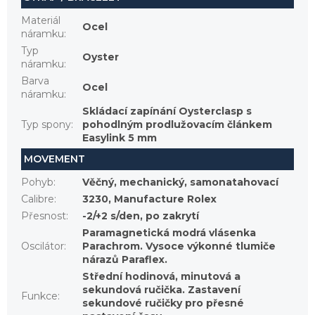
Materiál
Ocel
náramku
:
Typ
Oyster
náramku
:
Barva
Ocel
náramku
:
Skládací zapínání Oysterclasp s
Typ spony
:
pohodlným prodlužovacím článkem
Easylink 5 mm
MOVEMENT
Pohyb
:
Věčný, mechanický, samonatahovací
Calibre
:
3230, Manufacture Rolex
Přesnost
:
-2/+2 s/den, po zakrytí
Paramagnetická modrá vlásenka
Oscilátor
:
Parachrom. Vysoce výkonné tlumiče
nárazů Paraflex.
Střední hodinová, minutová a
sekundová ručička. Zastavení
Funkce
:
sekundové ručičky pro přesné