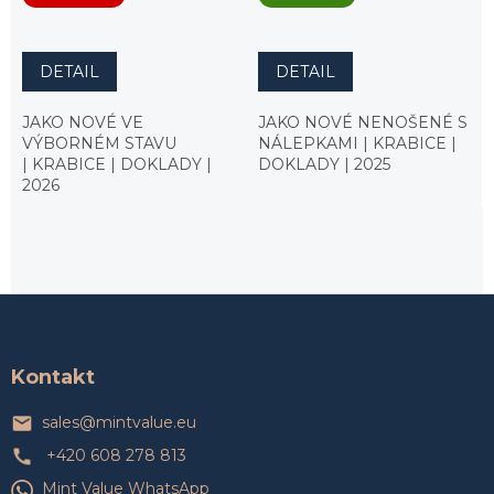
DETAIL
DETAIL
JAKO NOVÉ VE
JAKO NOVÉ NENOŠENÉ S
VÝBORNÉM STAVU
NÁLEPKAMI | KRABICE |
| KRABICE | DOKLADY |
DOKLADY | 2025
2026
Z
á
p
a
Kontakt
t
í
sales
@
mintvalue.eu
+420 608 278 813
Mint Value WhatsApp