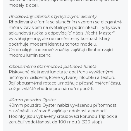
modely z oceli.
Rhodiovaný ciferník s tyrkysovými akcenty
Rhodiovaný ciferník se slunečním vzorem se elegantně
mění v závislosti na světelných podmínkách. Tyrkysová
sekundová ručka a odpovídající nápis „Yacht-Master“
vytvářejí jemný, ale nezaměnitelný kontrast, který
podtrhuje moderní identitu tohoto modelu.
Chromalight indexové značky zajišťují dlouhotrvající
modrou luminiscenci.
Obousměrná 60minutová platinová luneta
Pískovaná platinová luneta je opatřena vyvýšenými
leštěnými číslicemi, které vytvářejí hloubku a texturu.
Její obousměrná rotace umožňuje přesné měření času,
což je zvláště vhodné pro námořní použití.
40mm pouzdro Oyster
40mm pouzdro Oyster nabízí vyváženou přítomnost
na zápěstí a zároveň zajišťuje odolnost a pohodlí.
Hodinky jsou vybaveny šroubovací korunou Triplock a
zaručují vodotěsnost do 100 metrů (330 stop).