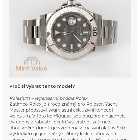
Proč si vybrat tento model?
Rolesium – legendární podpis Rolex
Zatímco Rolex je široce známý pro Rolesor, Yacht-
Master představil svůj vlastní exkluzivní koncept:
Rolesium. V této konfiguraci jsou pouzdro a náramek
vyrobeny z robustní oceli Oystersteel, zatímco
obousměrná luneta je vyrobena z masivní platiny 950.
Výsledkem je jedinečný stříbrný lesk a rafinovaná
svítivost, které povyšují hodinky nad tradiční sportovní