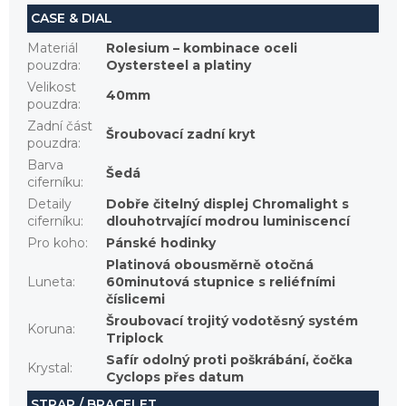
CASE & DIAL
Materiál
Rolesium – kombinace oceli
pouzdra
:
Oystersteel a platiny
Velikost
40mm
pouzdra
:
Zadní část
Šroubovací zadní kryt
pouzdra
:
Barva
Šedá
ciferníku
:
Detaily
Dobře čitelný displej Chromalight s
ciferníku
:
dlouhotrvající modrou luminiscencí
Pro koho
:
Pánské hodinky
Platinová obousměrně otočná
Luneta
:
60minutová stupnice s reliéfními
číslicemi
Šroubovací trojitý vodotěsný systém
Koruna
:
Triplock
Safír odolný proti poškrábání, čočka
Krystal
:
Cyclops přes datum
STRAP / BRACELET