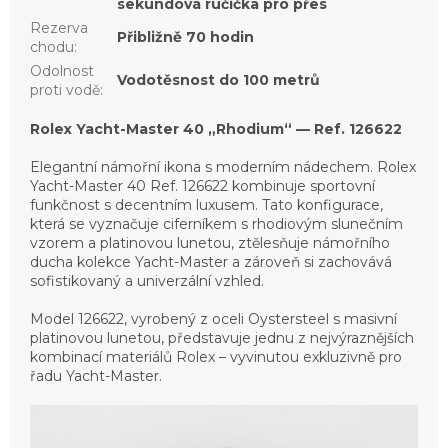
sekundová ručička pro přes
Rezerva
Přibližně 70 hodin
chodu
:
Odolnost
Vodotěsnost do 100 metrů
proti vodě
:
Rolex Yacht-Master 40 „Rhodium“ — Ref. 126622
Elegantní námořní ikona s moderním nádechem. Rolex
Yacht-Master 40 Ref. 126622 kombinuje sportovní
funkčnost s decentním luxusem. Tato konfigurace,
která se vyznačuje ciferníkem s rhodiovým slunečním
vzorem a platinovou lunetou, ztělesňuje námořního
ducha kolekce Yacht-Master a zároveň si zachovává
sofistikovaný a univerzální vzhled.
Model 126622, vyrobený z oceli Oystersteel s masivní
platinovou lunetou, představuje jednu z nejvýraznějších
kombinací materiálů Rolex – vyvinutou exkluzivně pro
řadu Yacht-Master.