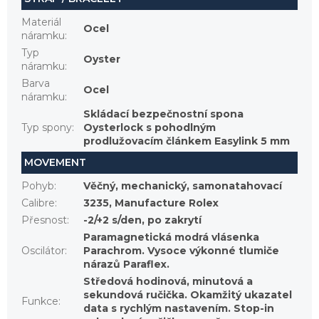
Materiál
Ocel
náramku
:
Typ
Oyster
náramku
:
Barva
Ocel
náramku
:
Skládací bezpečnostní spona
Typ spony
:
Oysterlock s pohodlným
prodlužovacím článkem Easylink 5 mm
MOVEMENT
Pohyb
:
Věčný, mechanický, samonatahovací
Calibre
:
3235, Manufacture Rolex
Přesnost
:
-2/+2 s/den, po zakrytí
Paramagnetická modrá vlásenka
Oscilátor
:
Parachrom. Vysoce výkonné tlumiče
nárazů Paraflex.
Středová hodinová, minutová a
sekundová ručička. Okamžitý ukazatel
Funkce
:
data s rychlým nastavením. Stop-in