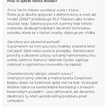
Proč si vybrat tento model?
První Yacht-Master vyrobený zcela z titanu.
Rolex je již dlouho spojován s drahými kovy a ocelí, ale
model 226627 představuje RLX Titanium jako trvalou
součást řady. Saténový povrch a jemný lesk tohoto
materiálu dodávají hodinkám decentní technickou
estetiku, která se v historii značky objevuje jen zřídka.
Navrženo pro skutečné pohodlí.
S průměrem 42 mm jsou tyto hodinky znatelně lehčí
než jejich zlaté nebo ocelové protějšky. Kartáčované
povrchy a zkosené úchyty vytvářejí harmonickou hru
světla, zatímco titanový náramek Oyster zajišťuje
odolnost a výjimečnou rovnováhu na zápěstí.
Charakteristický design „stealth luxury“.
Intenzivní černý ciferník a matná luneta Cerachrom
kladou důraz na funkčnost spíše než na lesk. Vystouplé
leštěné číslice na lunetě krásně kontrastují s tmavým
keramickým pozadím – jsou rafinované, ale decentní,
ideální pro ty, kteří upřednostňují podstatu před
vzhledem.