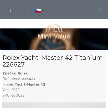
Přejít
na
obsah
Rolex Yacht-Master 42 Titanium
226627
Značka:
Rolex
Reference:
226627
Model:
Yacht-Master 42
Year:
2025
SKU:
600036