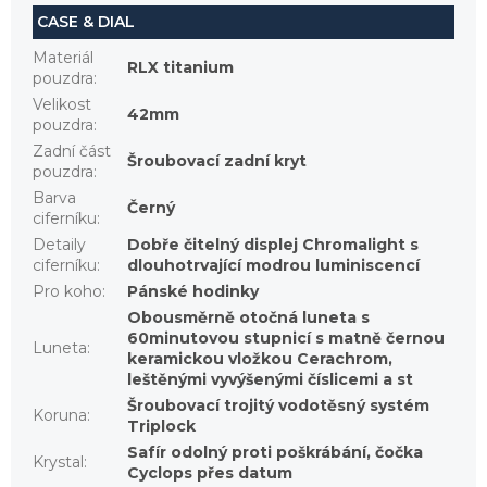
CASE & DIAL
Materiál
RLX titanium
pouzdra
:
Velikost
42mm
pouzdra
:
Zadní část
Šroubovací zadní kryt
pouzdra
:
Barva
Černý
ciferníku
:
Detaily
Dobře čitelný displej Chromalight s
ciferníku
:
dlouhotrvající modrou luminiscencí
Pro koho
:
Pánské hodinky
Obousměrně otočná luneta s
60minutovou stupnicí s matně černou
Luneta
:
keramickou vložkou Cerachrom,
leštěnými vyvýšenými číslicemi a st
Šroubovací trojitý vodotěsný systém
Koruna
:
Triplock
Safír odolný proti poškrábání, čočka
Krystal
:
Cyclops přes datum