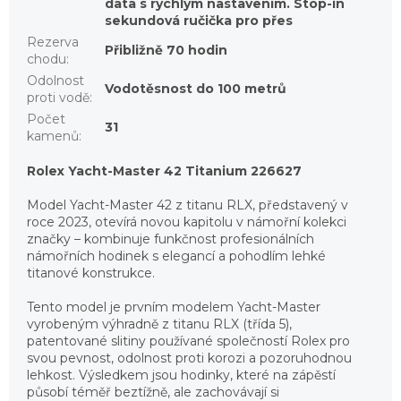
data s rychlým nastavením. Stop-in
sekundová ručička pro přes
Rezerva
Přibližně 70 hodin
chodu
:
Odolnost
Vodotěsnost do 100 metrů
proti vodě
:
Počet
31
kamenů
:
Rolex Yacht-Master 42 Titanium 226627
Model Yacht-Master 42 z titanu RLX, představený v
roce 2023, otevírá novou kapitolu v námořní kolekci
značky – kombinuje funkčnost profesionálních
námořních hodinek s elegancí a pohodlím lehké
titanové konstrukce.
Tento model je prvním modelem Yacht-Master
vyrobeným výhradně z titanu RLX (třída 5),
patentované slitiny používané společností Rolex pro
svou pevnost, odolnost proti korozi a pozoruhodnou
lehkost. Výsledkem jsou hodinky, které na zápěstí
působí téměř beztížně, ale zachovávají si