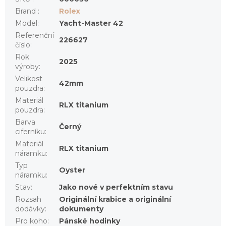
Brand
:
Rolex
Model
:
Yacht-Master 42
Referenční
226627
číslo
:
Rok
2025
výroby
:
Velikost
42mm
pouzdra
:
Materiál
RLX titanium
pouzdra
:
Barva
Černý
ciferníku
:
Materiál
RLX titanium
náramku
:
Typ
Oyster
náramku
:
Stav
:
Jako nové v perfektním stavu
Rozsah
Originální krabice a originální
dodávky
:
dokumenty
Pro koho
:
Pánské hodinky