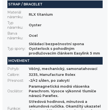
STRAP / BRACELET
Materiál
RLX titanium
náramku
:
Typ
Oyster
náramku
:
Barva
Ocel
náramku
:
Skládací bezpečnostní spona
Typ spony
:
Oysterlock s pohodlným
prodlužovacím článkem Easylink 5 mm
MOVEMENT
Pohyb
:
Věčný, mechanický, samonatahovací
Calibre
:
3235, Manufacture Rolex
Přesnost
:
-2/+2 s/den, po zakrytí
Paramagnetická modrá vlásenka
Oscilátor
:
Parachrom. Vysoce výkonné tlumiče
nárazů Paraflex.
Středová hodinová, minutová a
sekundová ručička. Okamžitý ukazatel
Funkce
: